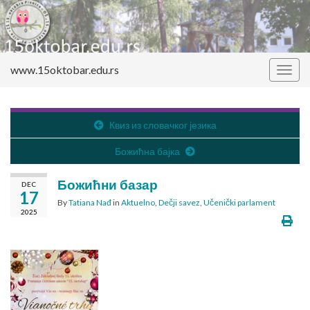
www.15oktobar.edu.rs
Togg
navig
Квиз из словачког језика
Божићна бајка
Божићни базар
DEC
17
By
Tatiana Nađ
in
Aktuelno
,
Dečji savez
,
Učenički parlament
2025